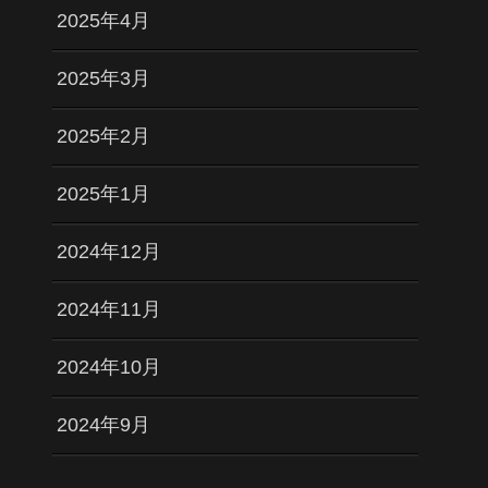
2025年4月
2025年3月
2025年2月
2025年1月
2024年12月
2024年11月
2024年10月
2024年9月