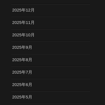
2025年12月
2025年11月
2025年10月
2025年9月
2025年8月
2025年7月
2025年6月
2025年5月