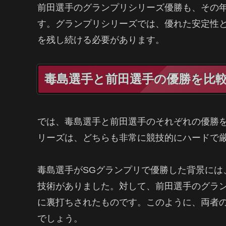
前田選手のグランプリシリーズ優勝も、その
す。グランプリシリーズでは、優れた安定性
を残し続ける必要があります。
毒島選手と前田選手の優勝を比
では、毒島選手と前田選手のそれぞれの優勝を
リーズは、どちらも非常に競技的にハードで
毒島選手がSGグランプリで優勝した背景には
技術がありました。対して、前田選手のグラ
に裏打ちされたものです。このように、両者
でしょう。