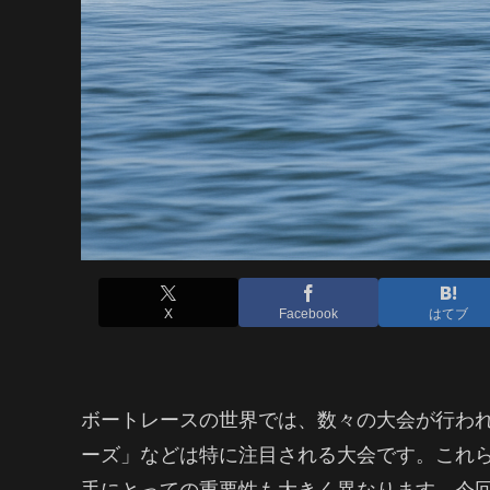
X
Facebook
はてブ
ボートレースの世界では、数々の大会が行われ
ーズ」などは特に注目される大会です。これ
手にとっての重要性も大きく異なります。今回