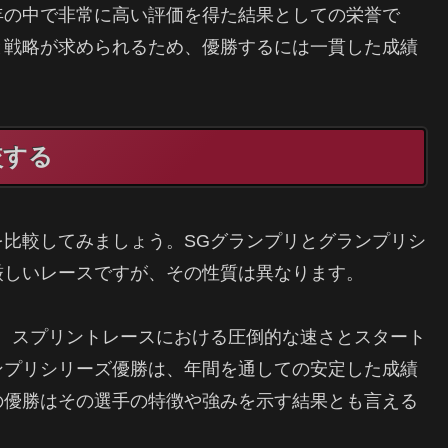
年の中で非常に高い評価を得た結果としての栄誉で
と戦略が求められるため、優勝するには一貫した成績
較する
比較してみましょう。SGグランプリとグランプリシ
厳しいレースですが、その性質は異なります。
、スプリントレースにおける圧倒的な速さとスタート
ンプリシリーズ優勝は、年間を通しての安定した成績
の優勝はその選手の特徴や強みを示す結果とも言える